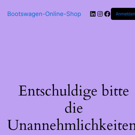
LinkedIn
Instagram
Faceboo
Bootswagen-Online-Shop
Anmelde
Entschuldige bitte
die
Unannehmlichkeiten