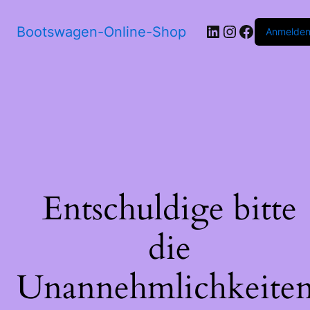
LinkedIn
Instagram
Faceboo
Bootswagen-Online-Shop
Anmelde
Entschuldige bitte
die
Unannehmlichkeiten