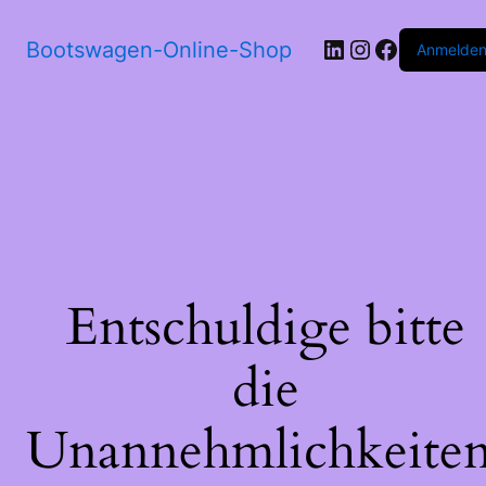
LinkedIn
Instagram
Faceboo
Bootswagen-Online-Shop
Anmelde
Entschuldige bitte
die
Unannehmlichkeiten